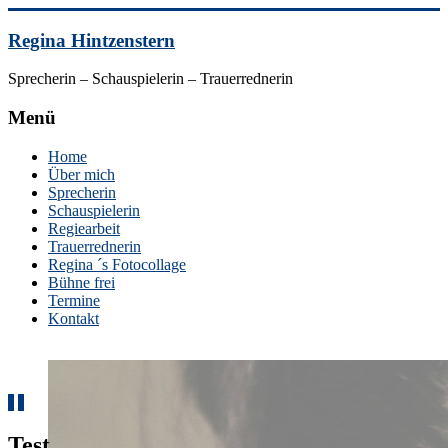
Skip
to
Regina Hintzenstern
content
Sprecherin – Schauspielerin – Trauerrednerin
Menü
Home
Über mich
Sprecherin
Schauspielerin
Regiearbeit
Trauerrednerin
Regina ´s Fotocollage
Bühne frei
Termine
Kontakt
Test