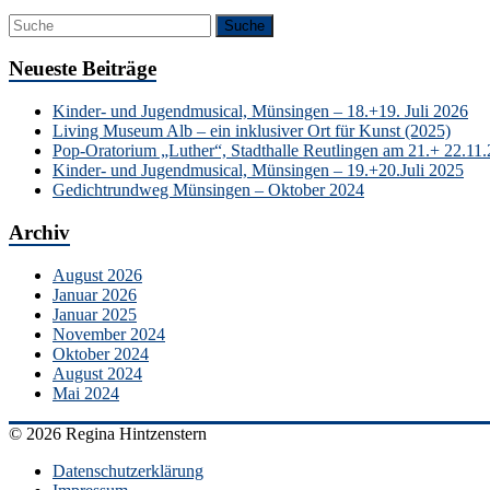
Neueste Beiträge
Kinder- und Jugendmusical, Münsingen – 18.+19. Juli 2026
Living Museum Alb – ein inklusiver Ort für Kunst (2025)
Pop-Oratorium „Luther“, Stadthalle Reutlingen am 21.+ 22.11
Kinder- und Jugendmusical, Münsingen – 19.+20.Juli 2025
Gedichtrundweg Münsingen – Oktober 2024
Archiv
August 2026
Januar 2026
Januar 2025
November 2024
Oktober 2024
August 2024
Mai 2024
© 2026 Regina Hintzenstern
Datenschutzerklärung