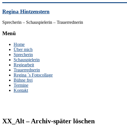
Skip
to
Regina Hintzenstern
content
Sprecherin – Schauspielerin – Trauerrednerin
Menü
Home
Über mich
Sprecherin
Schauspielerin
Regiearbeit
Trauerrednerin
Regina ´s Fotocollage
Bühne frei
Termine
Kontakt
XX_Alt – Archiv-später löschen