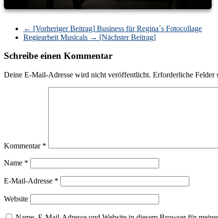
← [Vorheriger Beitrag]
Business für Regina´s Fotocollage
Regiearbeit Musicals
→ [Nächster Beitrag]
Schreibe einen Kommentar
Deine E-Mail-Adresse wird nicht veröffentlicht.
Erforderliche Felder 
Kommentar
*
Name
*
E-Mail-Adresse
*
Website
Name, E-Mail-Adresse und Website in diesem Browser für meine