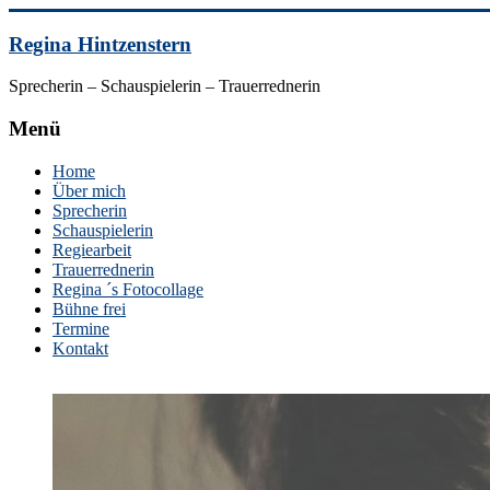
Skip
to
Regina Hintzenstern
content
Sprecherin – Schauspielerin – Trauerrednerin
Menü
Home
Über mich
Sprecherin
Schauspielerin
Regiearbeit
Trauerrednerin
Regina ´s Fotocollage
Bühne frei
Termine
Kontakt