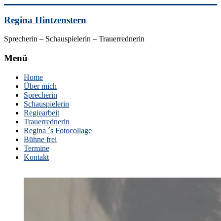
Skip
to
Regina Hintzenstern
content
Sprecherin – Schauspielerin – Trauerrednerin
Menü
Home
Über mich
Sprecherin
Schauspielerin
Regiearbeit
Trauerrednerin
Regina ´s Fotocollage
Bühne frei
Termine
Kontakt